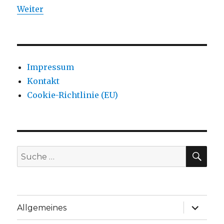
Weiter
Impressum
Kontakt
Cookie-Richtlinie (EU)
SU
Suche
nach:
Unterme
Allgemeines
anzeige