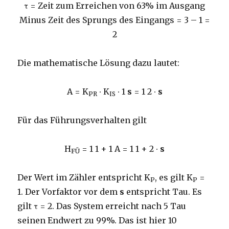
τ = Zeit zum Erreichen von 63% im Ausgang
Minus Zeit des Sprungs des Eingangs = 3 – 1 =
2
Die mathematische Lösung dazu lautet:
A = K
∙ K
∙
1
s
=
1
2 ∙
s
PR
IS
Für das Führungsverhalten gilt
H
=
1
1 +
1
A
=
1
1 + 2 ∙
s
FÜ
Der Wert im Zähler entspricht K
, es gilt K
=
P
P
1. Der Vorfaktor vor dem
s
entspricht Tau. Es
gilt τ = 2. Das System erreicht nach 5 Tau
seinen Endwert zu 99%. Das ist hier 10