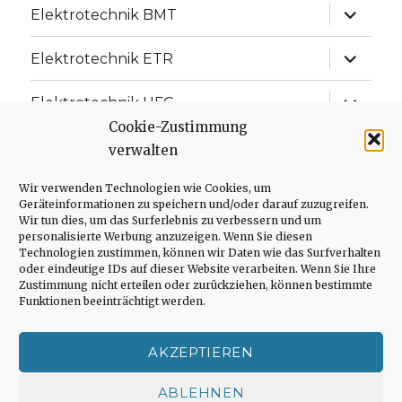
Unterme
Elektrotechnik BMT
anzeige
Unterme
Elektrotechnik ETR
anzeige
Unterme
Elektrotechnik UFC
anzeige
Cookie-Zustimmung
Unterme
Elektrotechnik ISD
verwalten
anzeige
Unterme
Wir verwenden Technologien wie Cookies, um
Messtechnik
anzeige
Geräteinformationen zu speichern und/oder darauf zuzugreifen.
Wir tun dies, um das Surferlebnis zu verbessern und um
Unterme
Regelungstechnik
personalisierte Werbung anzuzeigen. Wenn Sie diesen
anzeige
Technologien zustimmen, können wir Daten wie das Surfverhalten
oder eindeutige IDs auf dieser Website verarbeiten. Wenn Sie Ihre
Unterme
Leistungselektronik
Zustimmung nicht erteilen oder zurückziehen, können bestimmte
anzeige
Funktionen beeinträchtigt werden.
Unterme
Alte Kurse
anzeige
AKZEPTIEREN
Unterme
Simulatoren
anzeige
ABLEHNEN