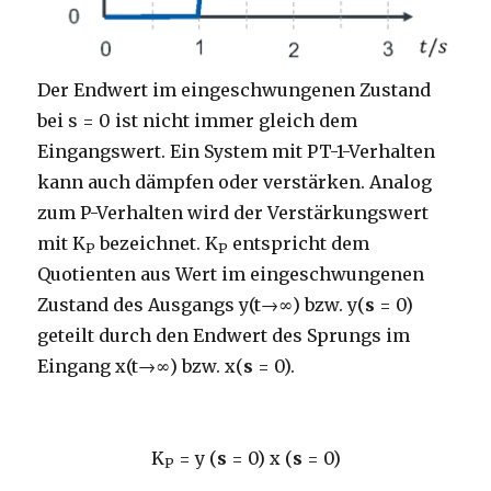
Der Endwert im eingeschwungenen Zustand
bei s = 0 ist nicht immer gleich dem
Eingangswert. Ein System mit PT-1-Verhalten
kann auch dämpfen oder verstärken. Analog
zum P-Verhalten wird der Verstärkungswert
mit K
bezeichnet. K
entspricht dem
P
P
Quotienten aus Wert im eingeschwungenen
Zustand des Ausgangs y(t→∞) bzw. y(
s
= 0)
geteilt durch den Endwert des Sprungs im
Eingang x(t→∞) bzw. x(
s
= 0).
K
=
y (
s
= 0)
x (
s
= 0)
P