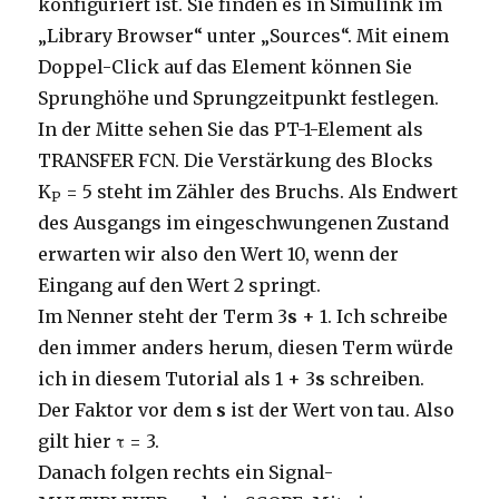
konfiguriert ist. Sie finden es in Simulink im
„Library Browser“ unter „Sources“. Mit einem
Doppel-Click auf das Element können Sie
Sprunghöhe und Sprungzeitpunkt festlegen.
In der Mitte sehen Sie das PT-1-Element als
TRANSFER FCN. Die Verstärkung des Blocks
K
= 5 steht im Zähler des Bruchs. Als Endwert
P
des Ausgangs im eingeschwungenen Zustand
erwarten wir also den Wert 10, wenn der
Eingang auf den Wert 2 springt.
Im Nenner steht der Term 3
s
+ 1. Ich schreibe
den immer anders herum, diesen Term würde
ich in diesem Tutorial als 1 + 3
s
schreiben.
Der Faktor vor dem
s
ist der Wert von tau. Also
gilt hier τ = 3.
Danach folgen rechts ein Signal-