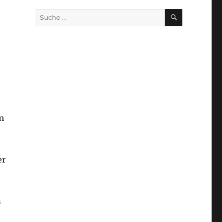
SUCHEN
Suche
nach:
m
er
s