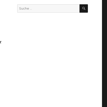
SUCHEN
Suche
nach:
r