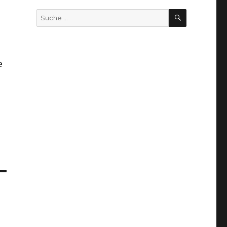
SUCHEN
Suche
nach:
e