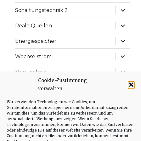
Unterme
Schaltungstechnik 2
anzeige
Unterme
Reale Quellen
anzeige
Unterme
Energiespeicher
anzeige
Unterme
Wechselstrom
anzeige
Unterme
Messtechnik
anzeige
Cookie-Zustimmung
Unterme
Versorgung von Schaltungen
verwalten
anzeige
Unterme
Wir verwenden Technologien wie Cookies, um
Messtechnik
anzeige
Geräteinformationen zu speichern und/oder darauf zuzugreifen.
Wir tun dies, um das Surferlebnis zu verbessern und um
Unterme
Regelungstechnik
personalisierte Werbung anzuzeigen. Wenn Sie diesen
anzeige
Technologien zustimmen, können wir Daten wie das Surfverhalten
oder eindeutige IDs auf dieser Website verarbeiten. Wenn Sie Ihre
Unterme
Leistungselektronik
Zustimmung nicht erteilen oder zurückziehen, können bestimmte
anzeige