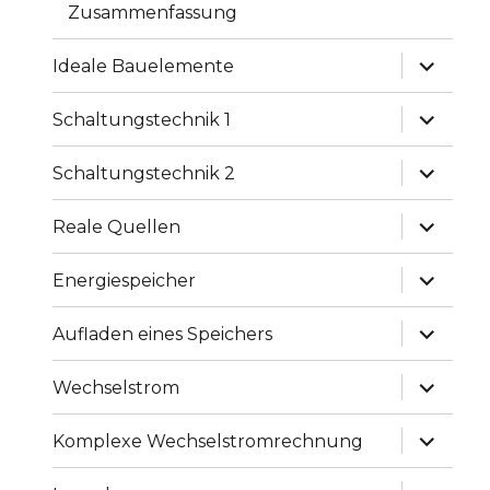
Zusammenfassung
Unterme
Ideale Bauelemente
anzeige
Unterme
Schaltungstechnik 1
anzeige
Unterme
Schaltungstechnik 2
anzeige
Unterme
Reale Quellen
anzeige
Unterme
Energiespeicher
anzeige
Unterme
Aufladen eines Speichers
anzeige
Unterme
Wechselstrom
anzeige
Unterme
Komplexe Wechselstromrechnung
anzeige
Unterme