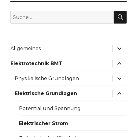
SU
Suche
nach:
Unterme
Allgemeines
anzeige
Unterme
Elektrotechnik BMT
anzeige
Unterme
Physikalische Grundlagen
anzeige
Unterme
Elektrische Grundlagen
anzeige
Potential und Spannung
Elektrischer Strom