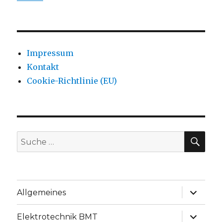
Impressum
Kontakt
Cookie-Richtlinie (EU)
SU
Suche
nach:
Unterme
Allgemeines
anzeige
Unterme
Elektrotechnik BMT
anzeige