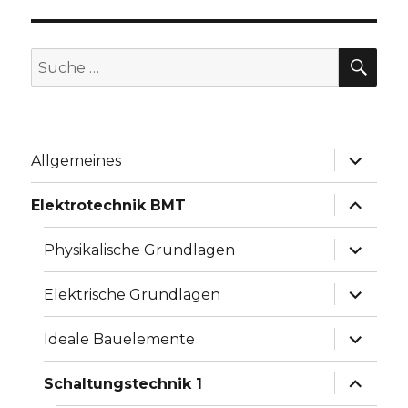
SU
Suche
nach:
Unterme
Allgemeines
anzeige
Unterme
Elektrotechnik BMT
anzeige
Unterme
Physikalische Grundlagen
anzeige
Unterme
Elektrische Grundlagen
anzeige
Unterme
Ideale Bauelemente
anzeige
Unterme
Schaltungstechnik 1
anzeige