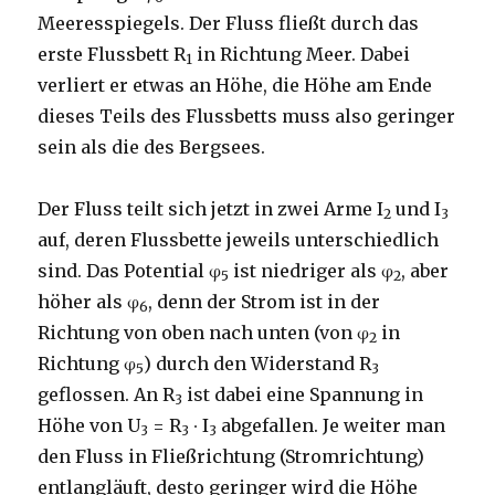
Meeresspiegels. Der Fluss fließt durch das
erste Flussbett R
in Richtung Meer. Dabei
1
verliert er etwas an Höhe, die Höhe am Ende
dieses Teils des Flussbetts muss also geringer
sein als die des Bergsees.
Der Fluss teilt sich jetzt in zwei Arme I
und I
2
3
auf, deren Flussbette jeweils unterschiedlich
sind. Das Potential φ
ist niedriger als φ
, aber
5
2
höher als φ
, denn der Strom ist in der
6
Richtung von oben nach unten (von φ
in
2
Richtung φ
) durch den Widerstand R
5
3
geflossen. An R
ist dabei eine Spannung in
3
Höhe von U
= R
∙ I
abgefallen. Je weiter man
3
3
3
den Fluss in Fließrichtung (Stromrichtung)
entlangläuft, desto geringer wird die Höhe