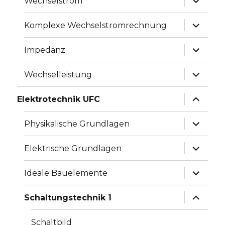
Wechselstrom
anzeige
Unterme
Komplexe Wechselstromrechnung
anzeige
Unterme
Impedanz
anzeige
Unterme
Wechselleistung
anzeige
Unterme
Elektrotechnik UFC
anzeige
Unterme
Physikalische Grundlagen
anzeige
Unterme
Elektrische Grundlagen
anzeige
Unterme
Ideale Bauelemente
anzeige
Unterme
Schaltungstechnik 1
anzeige
Schaltbild