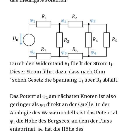
das niedrigste Potential.
Durch den Widerstand R
fließt der Strom I
.
1
1
Dieser Strom führt dazu, dass nach Ohm
´schen Gesetz die Spannung U
über R
abfällt.
1
1
Das Potential φ
am nächsten Knoten ist also
2
geringer als φ
direkt an der Quelle. In der
1
Analogie des Wassermodells ist das Potential
φ
die Höhe des Bergsees, an dem der Fluss
1
entspringt. φ
hat die Höhe des
6