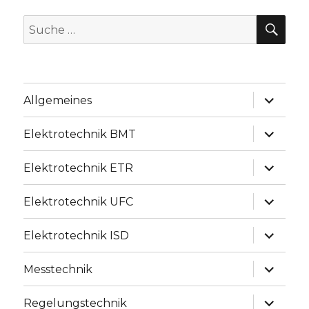
SU
Suche
nach:
Unterme
Allgemeines
anzeige
Unterme
Elektrotechnik BMT
anzeige
Unterme
Elektrotechnik ETR
anzeige
Unterme
Elektrotechnik UFC
anzeige
Unterme
Elektrotechnik ISD
anzeige
Unterme
Messtechnik
anzeige
Unterme
Regelungstechnik