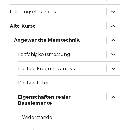
anzeige
Unterme
Leistungselektronik
anzeige
Unterme
Alte Kurse
anzeige
Unterme
Angewandte Messtechnik
anzeige
Unterme
Leitfähigkeitsmessung
anzeige
Unterme
Digitale Frequenzanalyse
anzeige
Digitale Filter
Unterme
Eigenschaften realer
anzeige
Bauelemente
Widerstände