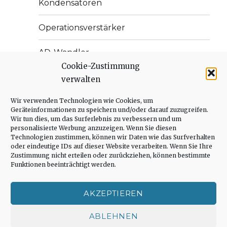
Kondensatoren
Operationsverstärker
AD-Wandler
Cookie-Zustimmung
Weitere Effekte
verwalten
Unterme
Wir verwenden Technologien wie Cookies, um
Systemoptimierung
anzeige
Geräteinformationen zu speichern und/oder darauf zuzugreifen.
Wir tun dies, um das Surferlebnis zu verbessern und um
Unterme
Antriebstechnik
personalisierte Werbung anzuzeigen. Wenn Sie diesen
anzeige
Technologien zustimmen, können wir Daten wie das Surfverhalten
oder eindeutige IDs auf dieser Website verarbeiten. Wenn Sie Ihre
Unterme
Embedded Systems
Zustimmung nicht erteilen oder zurückziehen, können bestimmte
anzeige
Funktionen beeinträchtigt werden.
Unterme
Abschlussarbeiten
anzeige
AKZEPTIEREN
Unterme
Simulatoren
anzeige
ABLEHNEN