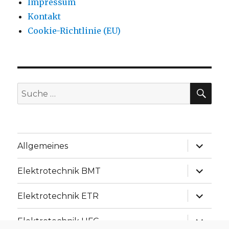
Impressum
Kontakt
Cookie-Richtlinie (EU)
SU
Suche
nach:
Unterme
Allgemeines
anzeige
Unterme
Elektrotechnik BMT
anzeige
Unterme
Elektrotechnik ETR
anzeige
Unterme
Elektrotechnik UFC
anzeige