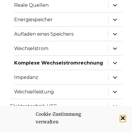
Unterme
Reale Quellen
anzeige
Unterme
Energiespeicher
anzeige
Unterme
Aufladen eines Speichers
anzeige
Unterme
Wechselstrom
anzeige
Unterme
Komplexe Wechselstromrechnung
anzeige
Unterme
Impedanz
anzeige
Unterme
Wechselleistung
anzeige
Unterme
Elektrotechnik UFC
anzeige
Cookie-Zustimmung
Unterme
Elektrotechnik ISD
verwalten
anzeige