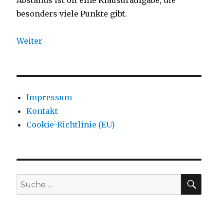
Abstands ist oft eine Klausuraufgabe, die
besonders viele Punkte gibt.
Weiter
Impressum
Kontakt
Cookie-Richtlinie (EU)
SU
Suche
nach: