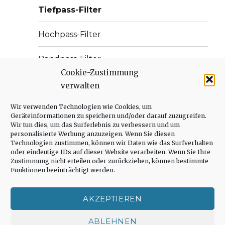
Tiefpass-Filter
Hochpass-Filter
Bandpass-Filter
Cookie-Zustimmung
Ungewollte Filter
verwalten
Wir verwenden Technologien wie Cookies, um
Zusammenfassung Filter
Geräteinformationen zu speichern und/oder darauf zuzugreifen.
Wir tun dies, um das Surferlebnis zu verbessern und um
Unterme
Regelungstechnik
personalisierte Werbung anzuzeigen. Wenn Sie diesen
anzeige
Technologien zustimmen, können wir Daten wie das Surfverhalten
oder eindeutige IDs auf dieser Website verarbeiten. Wenn Sie Ihre
Unterme
Leistungselektronik
Zustimmung nicht erteilen oder zurückziehen, können bestimmte
anzeige
Funktionen beeinträchtigt werden.
Unterme
Alte Kurse
anzeige
AKZEPTIEREN
Unterme
Simulatoren
anzeige
ABLEHNEN