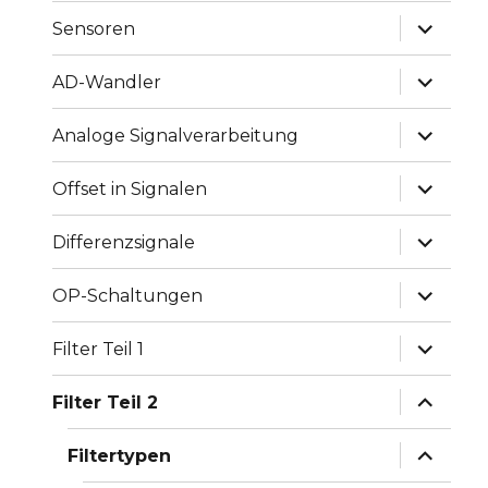
Unterme
Sensoren
anzeige
Unterme
AD-Wandler
anzeige
Unterme
Analoge Signalverarbeitung
anzeige
Unterme
Offset in Signalen
anzeige
Unterme
Differenzsignale
anzeige
Unterme
OP-Schaltungen
anzeige
Unterme
Filter Teil 1
anzeige
Unterme
Filter Teil 2
anzeige
Unterme
Filtertypen
anzeige