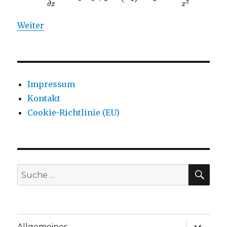
Weiter
Impressum
Kontakt
Cookie-Richtlinie (EU)
SU
Suche
nach:
Unterme
Allgemeines