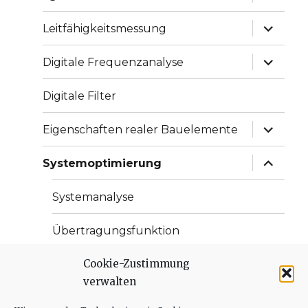
anzeige
Unterme
Leitfähigkeitsmessung
anzeige
Unterme
Digitale Frequenzanalyse
anzeige
Digitale Filter
Unterme
Eigenschaften realer Bauelemente
anzeige
Unterme
Systemoptimierung
anzeige
Systemanalyse
Übertragungsfunktion
Cookie-Zustimmung
Partielle Ableitung
verwalten
Optimierung der Unsicherheit des