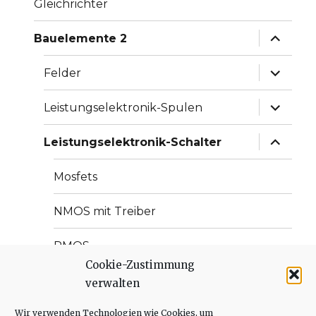
Gleichrichter
Unterme
Bauelemente 2
anzeige
Unterme
Felder
anzeige
Unterme
Leistungselektronik-Spulen
anzeige
Unterme
Leistungselektronik-Schalter
anzeige
Mosfets
NMOS mit Treiber
PMOS
Cookie-Zustimmung
IGBTs
verwalten
Wir verwenden Technologien wie Cookies, um
Thyristoren