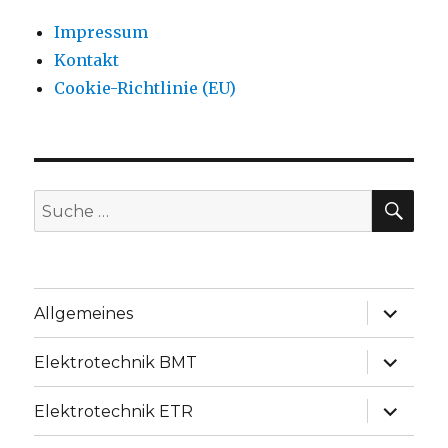
Impressum
Kontakt
Cookie-Richtlinie (EU)
SU
Suche
nach:
Unterme
Allgemeines
anzeige
Unterme
Elektrotechnik BMT
anzeige
Unterme
Elektrotechnik ETR
anzeige