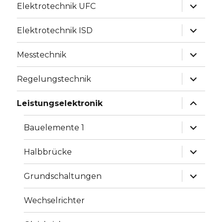
Unterme
Elektrotechnik UFC
anzeige
Unterme
Elektrotechnik ISD
anzeige
Unterme
Messtechnik
anzeige
Unterme
Regelungstechnik
anzeige
Unterme
Leistungselektronik
anzeige
Unterme
Bauelemente 1
anzeige
Unterme
Halbbrücke
anzeige
Unterme
Grundschaltungen
anzeige
Wechselrichter