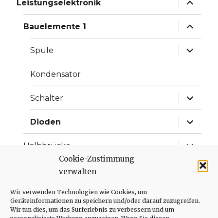
Leistungselektronik
anzeige
Unterme
Bauelemente 1
anzeige
Unterme
Spule
anzeige
Kondensator
Unterme
Schalter
anzeige
Unterme
Dioden
anzeige
Unterme
Halbbrücke
anzeige
Cookie-Zustimmung
Unterme
Grundschaltungen
verwalten
anzeige
Wir verwenden Technologien wie Cookies, um
Wechselrichter
Geräteinformationen zu speichern und/oder darauf zuzugreifen.
Wir tun dies, um das Surferlebnis zu verbessern und um
Gleichrichter