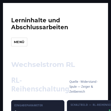
Lerninhalte und
Abschlussarbeiten
MENÜ
Wechselstrom RL
RL-
Quelle · Widerstand ·
Reihenschaltung
Spule — Zeiger &
Zeitbereich
SCHALTBILD — RL-REIHENS
EINGABEPARAMETER
R