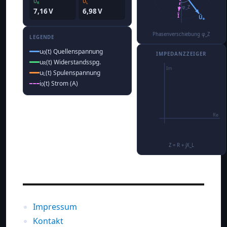
Û
Û
R
L
7,16 V
6,98 V
Phasenverschiebung φ_Z
LEGENDE
u
(t) Quellenspannung
0
IMPEDANZZEIGER
u
(t) Widerstandsspg.
R
u
(t) Spulenspannung
L
i
(t) Strom (A)
0
Z = R + jX_L
Impressum
Kontakt