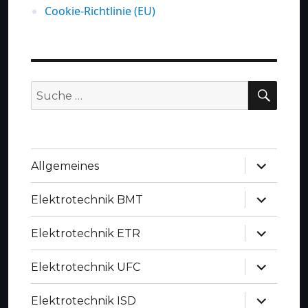
Cookie-Richtlinie (EU)
SUC
Suche
nach:
Untermen
Allgemeines
anzeigen
Untermen
Elektrotechnik BMT
anzeigen
Untermen
Elektrotechnik ETR
anzeigen
Untermen
Elektrotechnik UFC
anzeigen
Untermen
Elektrotechnik ISD
anzeigen