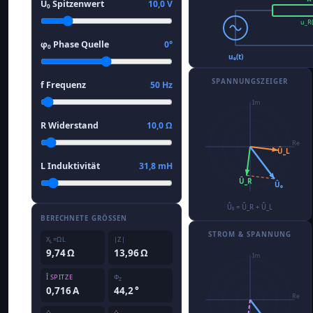
Û
Spitzenwert
10,0 V
0
u_R(
φ
Phase Quelle
0°
0
u₀(t)
SPANNUNGSZEIGER
f Frequenz
50 Hz
R Widerstand
10,0 Ω
L Induktivität
31,8 mH
Û₀ = Û_R + Û_L
BERECHNETE GRÖSSEN
STROM & SPANNUNG
X
=ΩL
|Z|
L
9,74 Ω
13,96 Ω
Î SPITZE
Φ
Z
0,716 A
44,2 °