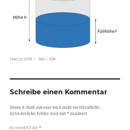
Veröffentlicht
Volle
März 9, 2019
565 × 358
am
Größe
Schreibe einen Kommentar
Deine E-Mail-Adresse wird nicht veröffentlicht.
Erforderliche Felder sind mit
*
markiert
KOMMENTAR
*