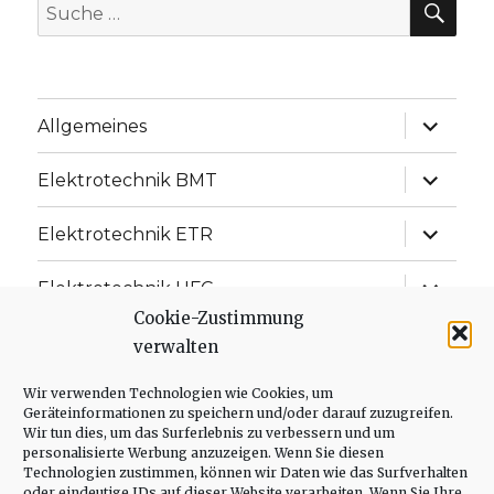
Suche
nach:
Unterme
Allgemeines
anzeige
Unterme
Elektrotechnik BMT
anzeige
Unterme
Elektrotechnik ETR
anzeige
Unterme
Elektrotechnik UFC
anzeige
Cookie-Zustimmung
Unterme
Elektrotechnik ISD
verwalten
anzeige
Unterme
Wir verwenden Technologien wie Cookies, um
Messtechnik
anzeige
Geräteinformationen zu speichern und/oder darauf zuzugreifen.
Wir tun dies, um das Surferlebnis zu verbessern und um
Unterme
Regelungstechnik
personalisierte Werbung anzuzeigen. Wenn Sie diesen
anzeige
Technologien zustimmen, können wir Daten wie das Surfverhalten
oder eindeutige IDs auf dieser Website verarbeiten. Wenn Sie Ihre