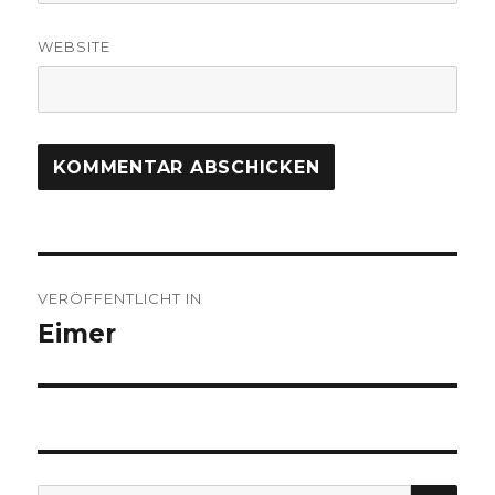
WEBSITE
Beitragsnavigation
VERÖFFENTLICHT IN
Eimer
SU