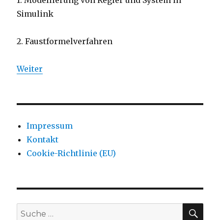
1. Modellierung von Regler und System in
Simulink
2. Faustformelverfahren
Weiter
Impressum
Kontakt
Cookie-Richtlinie (EU)
SU
Suche