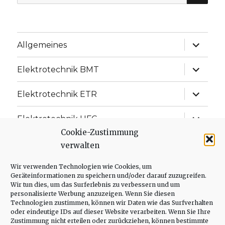
nach:
Unterme
Allgemeines
anzeige
Unterme
Elektrotechnik BMT
anzeige
Unterme
Elektrotechnik ETR
anzeige
Unterme
Elektrotechnik UFC
anzeige
Cookie-Zustimmung
Unterme
Elektrotechnik ISD
verwalten
anzeige
Unterme
Wir verwenden Technologien wie Cookies, um
Messtechnik
anzeige
Geräteinformationen zu speichern und/oder darauf zuzugreifen.
Wir tun dies, um das Surferlebnis zu verbessern und um
Unterme
Regelungstechnik
personalisierte Werbung anzuzeigen. Wenn Sie diesen
anzeige
Technologien zustimmen, können wir Daten wie das Surfverhalten
oder eindeutige IDs auf dieser Website verarbeiten. Wenn Sie Ihre
Unterme
Leistungselektronik
Zustimmung nicht erteilen oder zurückziehen, können bestimmte
anzeige