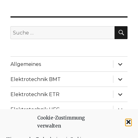
SU
Suche
nach:
Unterme
Allgemeines
anzeige
Unterme
Elektrotechnik BMT
anzeige
Unterme
Elektrotechnik ETR
anzeige
Unterme
Elektrotechnik UFC
anzeige
Cookie-Zustimmung
Unterme
Elektrotechnik ISD
verwalten
anzeige
Unterme