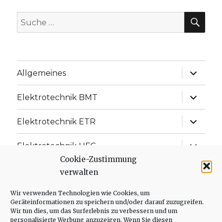
SU
Suche
nach:
Unterme
Allgemeines
anzeige
Unterme
Elektrotechnik BMT
anzeige
Unterme
Elektrotechnik ETR
anzeige
Unterme
Elektrotechnik UFC
anzeige
Cookie-Zustimmung
Unterme
Elektrotechnik ISD
verwalten
anzeige
Unterme
Wir verwenden Technologien wie Cookies, um
Messtechnik
anzeige
Geräteinformationen zu speichern und/oder darauf zuzugreifen.
Wir tun dies, um das Surferlebnis zu verbessern und um
Unterme
Regelungstechnik
personalisierte Werbung anzuzeigen. Wenn Sie diesen