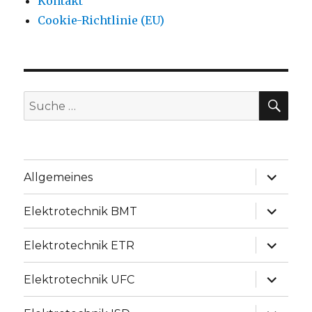
Kontakt
Cookie-Richtlinie (EU)
SU
Suche
nach:
Unterme
Allgemeines
anzeige
Unterme
Elektrotechnik BMT
anzeige
Unterme
Elektrotechnik ETR
anzeige
Unterme
Elektrotechnik UFC
anzeige
Unterme