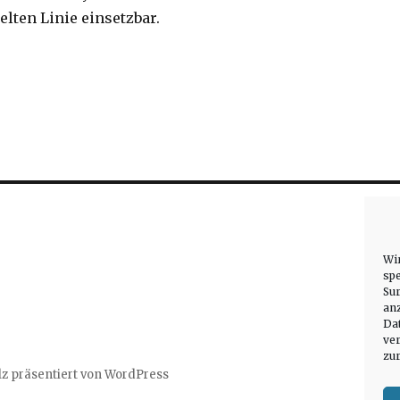
lten Linie einsetzbar.
Wi
spe
Su
an
Dat
ver
zu
lz präsentiert von WordPress