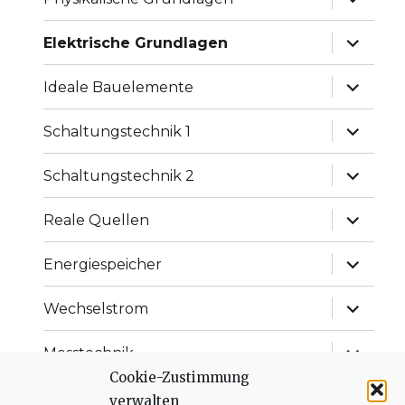
anzeige
Unterme
Elektrische Grundlagen
anzeige
Unterme
Ideale Bauelemente
anzeige
Unterme
Schaltungstechnik 1
anzeige
Unterme
Schaltungstechnik 2
anzeige
Unterme
Reale Quellen
anzeige
Unterme
Energiespeicher
anzeige
Unterme
Wechselstrom
anzeige
Unterme
Messtechnik
anzeige
Cookie-Zustimmung
Unterme
Versorgung von Schaltungen
verwalten