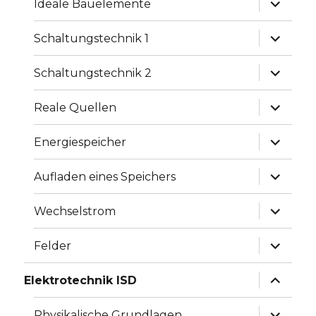
Ideale Bauelemente
anzeige
Unterme
Schaltungstechnik 1
anzeige
Unterme
Schaltungstechnik 2
anzeige
Unterme
Reale Quellen
anzeige
Unterme
Energiespeicher
anzeige
Unterme
Aufladen eines Speichers
anzeige
Unterme
Wechselstrom
anzeige
Unterme
Felder
anzeige
Unterme
Elektrotechnik ISD
anzeige
Unterme
Physikalische Grundlagen