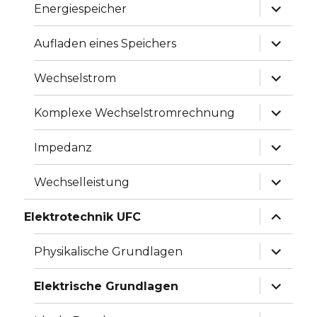
Unterme
Energiespeicher
anzeige
Unterme
Aufladen eines Speichers
anzeige
Unterme
Wechselstrom
anzeige
Unterme
Komplexe Wechselstromrechnung
anzeige
Unterme
Impedanz
anzeige
Unterme
Wechselleistung
anzeige
Unterme
Elektrotechnik UFC
anzeige
Unterme
Physikalische Grundlagen
anzeige
Unterme
Elektrische Grundlagen
anzeige
Unterme