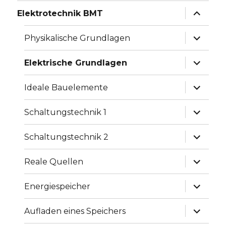
Unterme
Elektrotechnik BMT
anzeige
Unterme
Physikalische Grundlagen
anzeige
Unterme
Elektrische Grundlagen
anzeige
Unterme
Ideale Bauelemente
anzeige
Unterme
Schaltungstechnik 1
anzeige
Unterme
Schaltungstechnik 2
anzeige
Unterme
Reale Quellen
anzeige
Unterme
Energiespeicher
anzeige
Unterme
Aufladen eines Speichers
anzeige