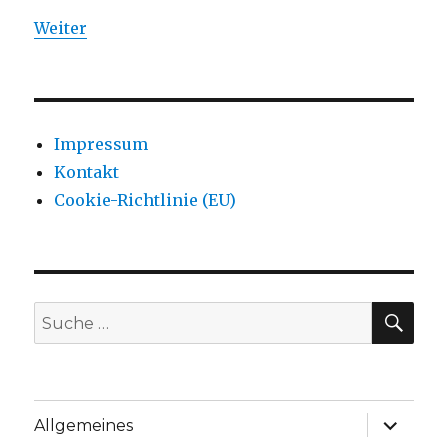
Weiter
Impressum
Kontakt
Cookie-Richtlinie (EU)
SU
Suche
nach:
Unterme
Allgemeines
anzeige