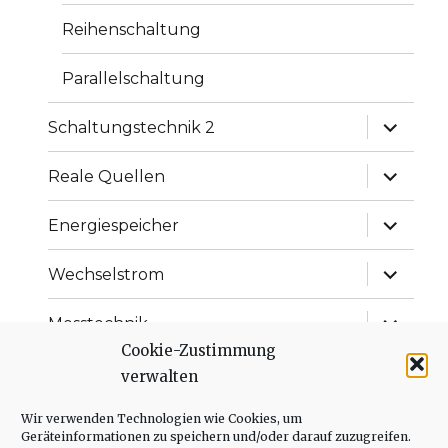
Reihenschaltung
Parallelschaltung
Unterme
Schaltungstechnik 2
anzeige
Unterme
Reale Quellen
anzeige
Unterme
Energiespeicher
anzeige
Unterme
Wechselstrom
anzeige
Unterme
Messtechnik
anzeige
Cookie-Zustimmung
Unterme
Versorgung von Schaltungen
verwalten
anzeige
Unterme
Wir verwenden Technologien wie Cookies, um
Messtechnik
anzeige
Geräteinformationen zu speichern und/oder darauf zuzugreifen.