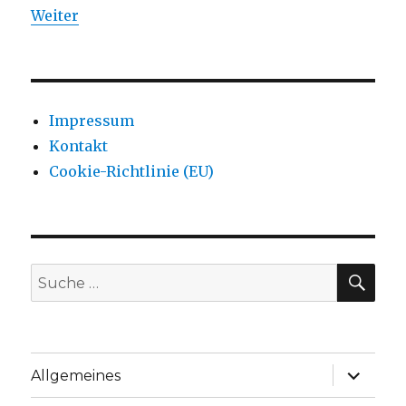
Weiter
Impressum
Kontakt
Cookie-Richtlinie (EU)
SU
Suche
nach:
Unterme
Allgemeines
anzeige