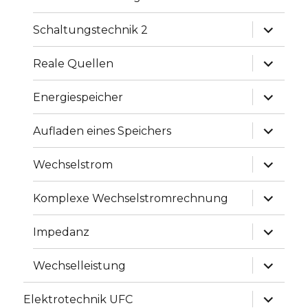
Unterme
Schaltungstechnik 2
anzeige
Unterme
Reale Quellen
anzeige
Unterme
Energiespeicher
anzeige
Unterme
Aufladen eines Speichers
anzeige
Unterme
Wechselstrom
anzeige
Unterme
Komplexe Wechselstromrechnung
anzeige
Unterme
Impedanz
anzeige
Unterme
Wechselleistung
anzeige
Unterme
Elektrotechnik UFC
anzeige