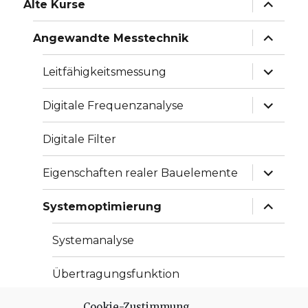
Unterme
Alte Kurse
anzeige
Unterme
Angewandte Messtechnik
anzeige
Unterme
Leitfähigkeitsmessung
anzeige
Unterme
Digitale Frequenzanalyse
anzeige
Digitale Filter
Unterme
Eigenschaften realer Bauelemente
anzeige
Unterme
Systemoptimierung
anzeige
Systemanalyse
Übertragungsfunktion
Cookie-Zustimmung
Partielle Ableitung