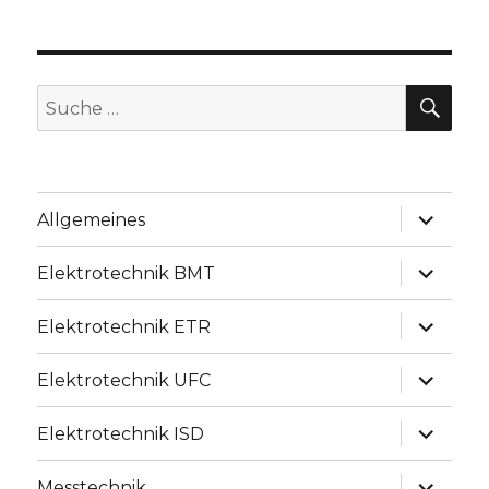
SU
Suche
nach:
Unterme
Allgemeines
anzeige
Unterme
Elektrotechnik BMT
anzeige
Unterme
Elektrotechnik ETR
anzeige
Unterme
Elektrotechnik UFC
anzeige
Unterme
Elektrotechnik ISD
anzeige
Unterme
Messtechnik