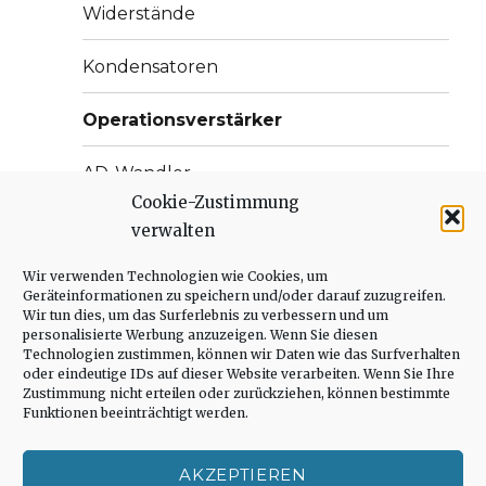
Widerstände
Kondensatoren
Operationsverstärker
AD-Wandler
Cookie-Zustimmung
Weitere Effekte
verwalten
Unterme
Wir verwenden Technologien wie Cookies, um
Systemoptimierung
anzeige
Geräteinformationen zu speichern und/oder darauf zuzugreifen.
Wir tun dies, um das Surferlebnis zu verbessern und um
Unterme
Antriebstechnik
personalisierte Werbung anzuzeigen. Wenn Sie diesen
anzeige
Technologien zustimmen, können wir Daten wie das Surfverhalten
oder eindeutige IDs auf dieser Website verarbeiten. Wenn Sie Ihre
Unterme
Embedded Systems
Zustimmung nicht erteilen oder zurückziehen, können bestimmte
anzeige
Funktionen beeinträchtigt werden.
Unterme
Abschlussarbeiten
anzeige
AKZEPTIEREN
Unterme