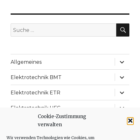
SU
Suche
nach:
Unterme
Allgemeines
anzeige
Unterme
Elektrotechnik BMT
anzeige
Unterme
Elektrotechnik ETR
anzeige
Unterme
Elektrotechnik UFC
anzeige
Cookie-Zustimmung
Unterme
Elektrotechnik ISD
verwalten
anzeige
Unterme
Wir verwenden Technologien wie Cookies, um
Messtechnik